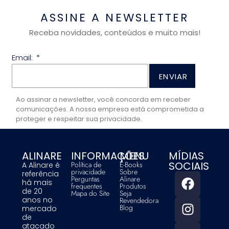
ASSINE A NEWSLETTER
Receba novidades, conteúdos e muito mais!
Email:
ENVIAR
Ao assinar a newsletter, você concorda em receber
comunicações. A nossa empresa está comprometida a
proteger e respeitar sua privacidade.
ALINARE
INFORMAÇÕES
MENU
MÍDIAS
SOCIAIS
Política de
E-Books
A Alinare é
privacidade
Sobre
referência
Perguntas
Alinare
há mais
frequentes
Produtos
de 20
Mapa do Site
Seja
anos no
Revendedora
Blog
mercado
de
atacado