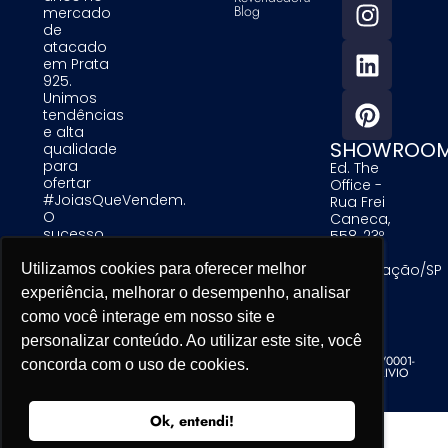
Blog
mercado
de
atacado
em Prata
925.
Unimos
tendências
e alta
SHOWROO
qualidade
para
Ed. The
ofertar
Office -
#JoiasQueVendem.
Rua Frei
O
Caneca,
sucesso
558, 23º
das
Andar -
nossas
Consolação/SP
Utilizamos cookies para oferecer melhor
Utilizamos cookies para oferecer melhor
Utilizamos cookies para oferecer melhor
clientes é
experiência, melhorar o desempenho, analisar
experiência, melhorar o desempenho, analisar
experiência, melhorar o desempenho, analisar
uma
como você interage em nosso site e
como você interage em nosso site e
como você interage em nosso site e
prioridade
para nós.
personalizar conteúdo. Ao utilizar este site, você
personalizar conteúdo. Ao utilizar este site, você
personalizar conteúdo. Ao utilizar este site, você
Alinare Comercio de Acessorios de Moda LTDA - CNPJ 19.679.195/0001-
concorda com o uso de cookies.
concorda com o uso de cookies.
concorda com o uso de cookies.
76 - Copyright. Todos os direitos reservados. Desenvolvido por TRIVIO
Ok, entendi!
Ok, entendi!
Ok, entendi!