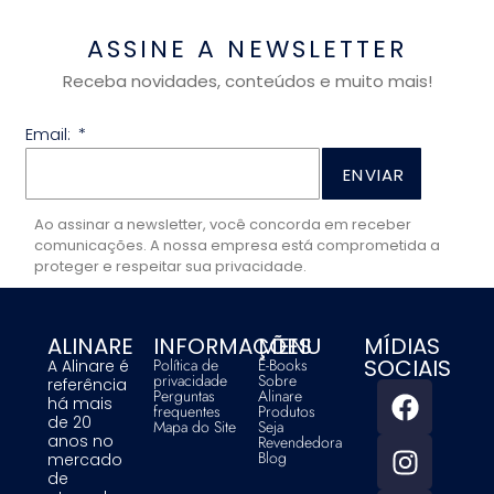
ASSINE A NEWSLETTER
Receba novidades, conteúdos e muito mais!
Email:
ENVIAR
Ao assinar a newsletter, você concorda em receber
comunicações. A nossa empresa está comprometida a
proteger e respeitar sua privacidade.
ALINARE
INFORMAÇÕES
MENU
MÍDIAS
SOCIAIS
Política de
E-Books
A Alinare é
privacidade
Sobre
referência
Perguntas
Alinare
há mais
frequentes
Produtos
de 20
Mapa do Site
Seja
anos no
Revendedora
Blog
mercado
de