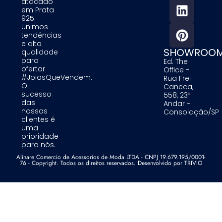
atacado
em Prata
925.
Unimos
tendências
e alta
SHOWROO
qualidade
para
Ed. The
ofertar
Office -
#JoiasQueVendem.
Rua Frei
O
Caneca,
sucesso
558, 23º
das
Andar -
nossas
Consolação/SP
clientes é
uma
prioridade
para nós.
Alinare Comercio de Acessorios de Moda LTDA - CNPJ 19.679.195/0001-
76 - Copyright. Todos os direitos reservados. Desenvolvido por TRIVIO