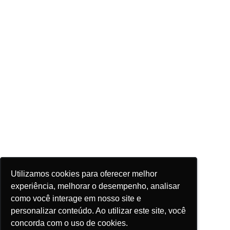
Utilizamos cookies para oferecer melhor
Utilizamos cookies para oferecer melhor
Utilizamos cookies para oferecer melhor
experiência, melhorar o desempenho, analisar
experiência, melhorar o desempenho, analisar
experiência, melhorar o desempenho, analisar
como você interage em nosso site e
como você interage em nosso site e
como você interage em nosso site e
personalizar conteúdo. Ao utilizar este site, você
personalizar conteúdo. Ao utilizar este site, você
personalizar conteúdo. Ao utilizar este site, você
concorda com o uso de cookies.
concorda com o uso de cookies.
concorda com o uso de cookies.