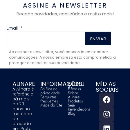
ASSINE A NEWSLETTER
Receba novidades, conteúdos e muito mais!
Email:
ENVIAR
Ao assinar a newsletter, você concorda em receber
comunicações. A nossa empresa está comprometida a
proteger e respeitar sua privacidade.
ALINARE
INFORMAÇÕES
MENU
MÍDIAS
SOCIAIS
Política de
E-Books
A Alinare é
privacidade
Sobre
referência
Perguntas
Alinare
há mais
frequentes
Produtos
de 20
Mapa do Site
Seja
anos no
Revendedora
Blog
mercado
de
atacado
em Prata