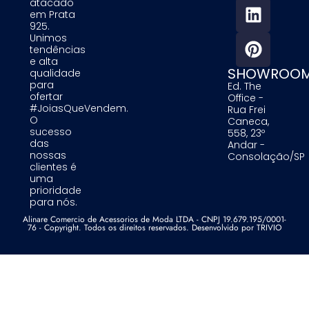
atacado
em Prata
925.
Unimos
tendências
e alta
SHOWROO
qualidade
para
Ed. The
ofertar
Office -
#JoiasQueVendem.
Rua Frei
O
Caneca,
sucesso
558, 23º
das
Andar -
nossas
Consolação/SP
clientes é
uma
prioridade
para nós.
Alinare Comercio de Acessorios de Moda LTDA - CNPJ 19.679.195/0001-
76 - Copyright. Todos os direitos reservados. Desenvolvido por TRIVIO