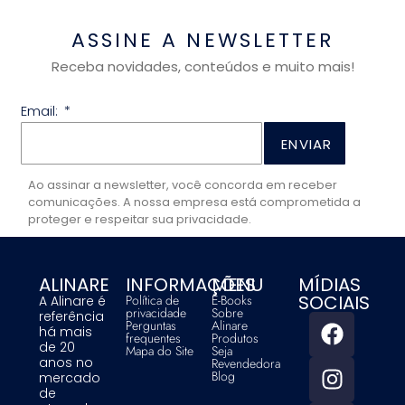
ASSINE A NEWSLETTER
Receba novidades, conteúdos e muito mais!
Email:
ENVIAR
Ao assinar a newsletter, você concorda em receber
comunicações. A nossa empresa está comprometida a
proteger e respeitar sua privacidade.
ALINARE
INFORMAÇÕES
MENU
MÍDIAS
SOCIAIS
Política de
E-Books
A Alinare é
privacidade
Sobre
referência
Perguntas
Alinare
há mais
frequentes
Produtos
de 20
Mapa do Site
Seja
anos no
Revendedora
Blog
mercado
de