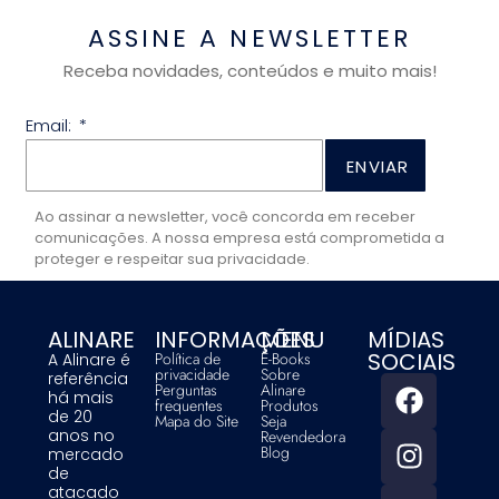
ASSINE A NEWSLETTER
Receba novidades, conteúdos e muito mais!
Email:
ENVIAR
Ao assinar a newsletter, você concorda em receber
comunicações. A nossa empresa está comprometida a
proteger e respeitar sua privacidade.
ALINARE
INFORMAÇÕES
MENU
MÍDIAS
SOCIAIS
Política de
E-Books
A Alinare é
privacidade
Sobre
referência
Perguntas
Alinare
há mais
frequentes
Produtos
de 20
Mapa do Site
Seja
anos no
Revendedora
Blog
mercado
de
atacado