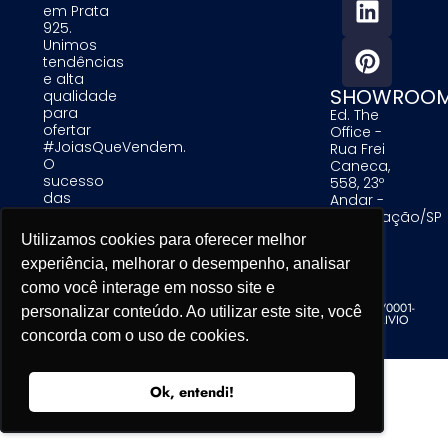
em Prata
925.
Unimos
tendências
e alta
SHOWROO
qualidade
para
Ed. The
ofertar
Office -
#JoiasQueVendem.
Rua Frei
O
Caneca,
sucesso
558, 23º
das
Andar -
nossas
Consolação/SP
clientes é
Utilizamos cookies para oferecer melhor
Utilizamos cookies para oferecer melhor
Utilizamos cookies para oferecer melhor
uma
experiência, melhorar o desempenho, analisar
experiência, melhorar o desempenho, analisar
experiência, melhorar o desempenho, analisar
prioridade
para nós.
como você interage em nosso site e
como você interage em nosso site e
como você interage em nosso site e
Alinare Comercio de Acessorios de Moda LTDA - CNPJ 19.679.195/0001-
personalizar conteúdo. Ao utilizar este site, você
personalizar conteúdo. Ao utilizar este site, você
personalizar conteúdo. Ao utilizar este site, você
76 - Copyright. Todos os direitos reservados. Desenvolvido por TRIVIO
concorda com o uso de cookies.
concorda com o uso de cookies.
concorda com o uso de cookies.
Ok, entendi!
Ok, entendi!
Ok, entendi!