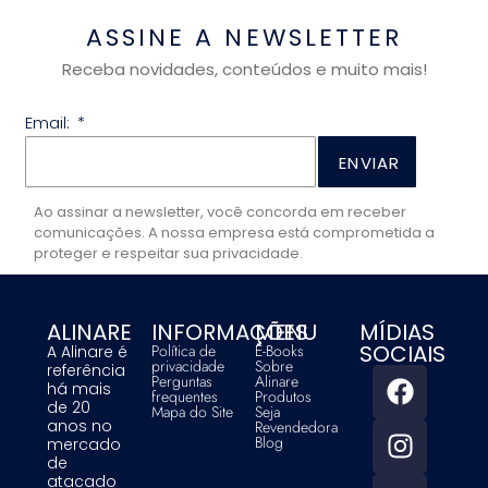
ASSINE A NEWSLETTER
Receba novidades, conteúdos e muito mais!
Email:
ENVIAR
Ao assinar a newsletter, você concorda em receber
comunicações. A nossa empresa está comprometida a
proteger e respeitar sua privacidade.
ALINARE
INFORMAÇÕES
MENU
MÍDIAS
SOCIAIS
Política de
E-Books
A Alinare é
privacidade
Sobre
referência
Perguntas
Alinare
há mais
frequentes
Produtos
de 20
Mapa do Site
Seja
anos no
Revendedora
Blog
mercado
de
atacado