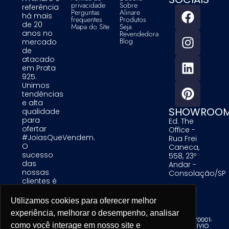
privacidade
Sobre
referência
Perguntas
Alinare
há mais
frequentes
Produtos
de 20
Mapa do Site
Seja
anos no
Revendedora
Blog
mercado
de
atacado
em Prata
925.
Unimos
tendências
e alta
SHOWROO
qualidade
para
Ed. The
ofertar
Office -
#JoiasQueVendem.
Rua Frei
O
Caneca,
sucesso
558, 23º
das
Andar -
nossas
Consolação/SP
clientes é
uma
prioridade
Utilizamos cookies para oferecer melhor
Utilizamos cookies para oferecer melhor
Utilizamos cookies para oferecer melhor
para nós.
experiência, melhorar o desempenho, analisar
experiência, melhorar o desempenho, analisar
experiência, melhorar o desempenho, analisar
Alinare Comercio de Acessorios de Moda LTDA - CNPJ 19.679.195/0001-
como você interage em nosso site e
como você interage em nosso site e
como você interage em nosso site e
76 - Copyright. Todos os direitos reservados. Desenvolvido por TRIVIO