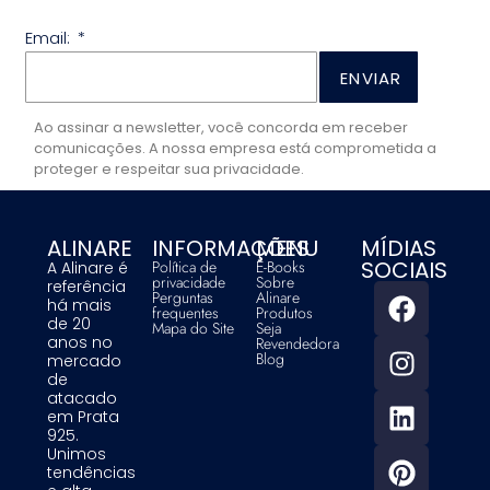
Email:
ENVIAR
Ao assinar a newsletter, você concorda em receber
comunicações. A nossa empresa está comprometida a
proteger e respeitar sua privacidade.
ALINARE
INFORMAÇÕES
MENU
MÍDIAS
SOCIAIS
Política de
E-Books
A Alinare é
privacidade
Sobre
referência
Perguntas
Alinare
há mais
frequentes
Produtos
de 20
Mapa do Site
Seja
anos no
Revendedora
Blog
mercado
de
atacado
em Prata
925.
Unimos
tendências