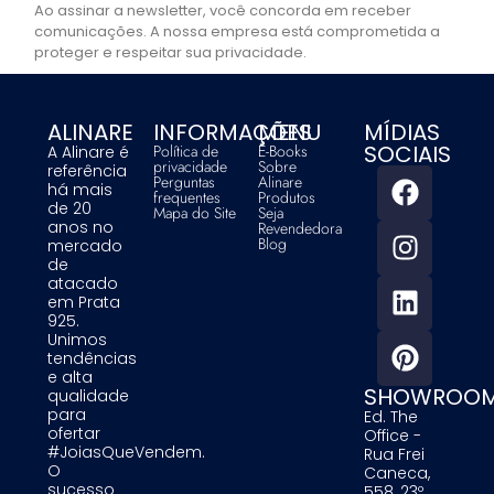
Ao assinar a newsletter, você concorda em receber
comunicações. A nossa empresa está comprometida a
proteger e respeitar sua privacidade.
ALINARE
INFORMAÇÕES
MENU
MÍDIAS
SOCIAIS
Política de
E-Books
A Alinare é
privacidade
Sobre
referência
Perguntas
Alinare
há mais
frequentes
Produtos
de 20
Mapa do Site
Seja
anos no
Revendedora
Blog
mercado
de
atacado
em Prata
925.
Unimos
tendências
e alta
SHOWROO
qualidade
para
Ed. The
ofertar
Office -
#JoiasQueVendem.
Rua Frei
O
Caneca,
sucesso
558, 23º