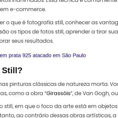
etos inanimados. Essa técnica é comumente 
e, em e-commerce.
er o que é fotografia still, conhecer as vant
ão os tipos de fotos still, aprender a tirar sua
rar seus resultados.
Still?
 nas pinturas clássicas de natureza morta. Vo
as, como a obra “
Girassóis
”, de Van Gogh, ou
lo still, em que o foco da arte está em objet
ntanto, ao contrário dessas obras artísticas, a