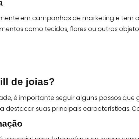
a
palmente em campanhas de marketing e tem o o
mentos como tecidos, flores ou outros objet
ill de joias?
alidade, é importante seguir alguns passos qu
destacar suas principais características. Con
nação
ssencial para fotografar suas peças com qua