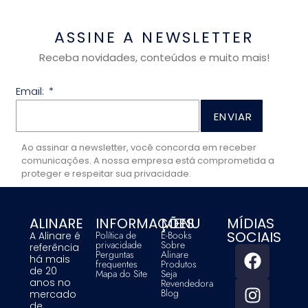
ASSINE A NEWSLETTER
Receba novidades, conteúdos e muito mais!
Email:
ENVIAR
Ao assinar a newsletter, você concorda em receber
comunicações. A nossa empresa está comprometida a
proteger e respeitar sua privacidade.
ALINARE
INFORMAÇÕES
MENU
MÍDIAS
SOCIAIS
Política de
E-Books
A Alinare é
privacidade
Sobre
referência
Perguntas
Alinare
há mais
frequentes
Produtos
de 20
Mapa do Site
Seja
anos no
Revendedora
Blog
mercado
de