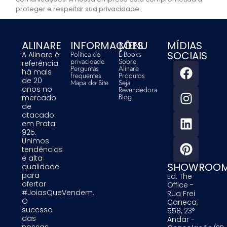
proteger e respeitar sua privacidade.
ALINARE
INFORMAÇÕES
MENU
MÍDIAS
SOCIAIS
Política de
E-Books
A Alinare é
privacidade
Sobre
referência
Perguntas
Alinare
há mais
frequentes
Produtos
de 20
Mapa do Site
Seja
anos no
Revendedora
Blog
mercado
de
atacado
em Prata
925.
Unimos
tendências
e alta
SHOWROO
qualidade
para
Ed. The
ofertar
Office -
#JoiasQueVendem.
Rua Frei
O
Caneca,
sucesso
558, 23º
das
Andar -
nossas