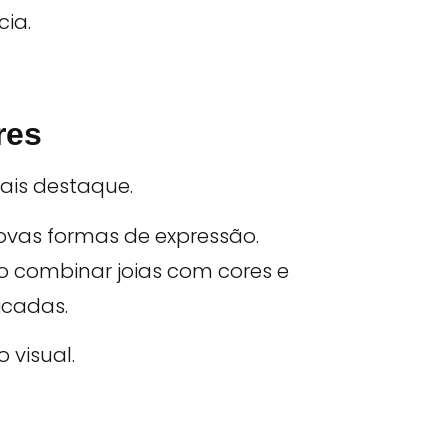
ia.
res
mais destaque.
vas formas de expressão.
o combinar joias com cores e
icadas.
 visual.