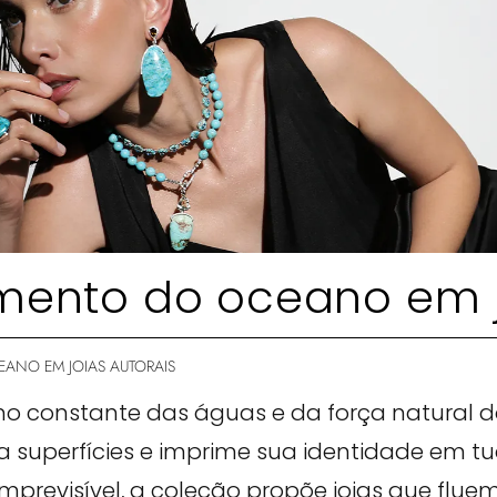
imento do oceano em j
EANO EM JOIAS AUTORAIS
mo constante das águas e da força natural 
 superfícies e imprime sua identidade em tu
mprevisível, a coleção propõe joias que flu