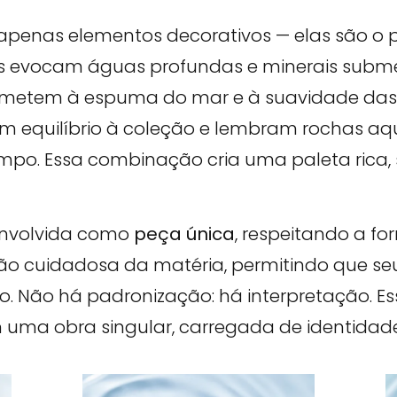
apenas elementos decorativos — elas são o po
s evocam águas profundas e minerais subm
 remetem à espuma do mar e à suavidade da
zem equilíbrio à coleção e lembram rochas aq
po. Essa combinação cria uma paleta rica,
envolvida como
peça única
, respeitando a fo
o cuidadosa da matéria, permitindo que seu
o. Não há padronização: há interpretação. 
uma obra singular, carregada de identidade 