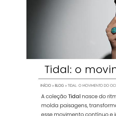
Tidal: o mov
INÍCIO
»
BLOG
»
TIDAL: O MOVIMENTO DO OC
A coleção
Tidal
nasce do rit
molda paisagens, transforma
esse movimento contínuo e i