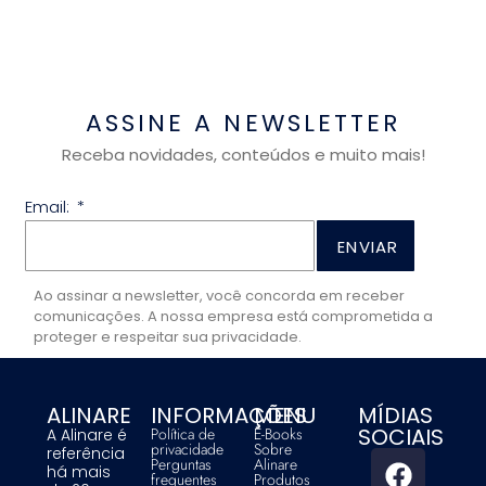
ASSINE A NEWSLETTER
Receba novidades, conteúdos e muito mais!
Email:
ENVIAR
Ao assinar a newsletter, você concorda em receber
comunicações. A nossa empresa está comprometida a
proteger e respeitar sua privacidade.
ALINARE
INFORMAÇÕES
MENU
MÍDIAS
SOCIAIS
Política de
E-Books
A Alinare é
privacidade
Sobre
referência
Perguntas
Alinare
há mais
frequentes
Produtos