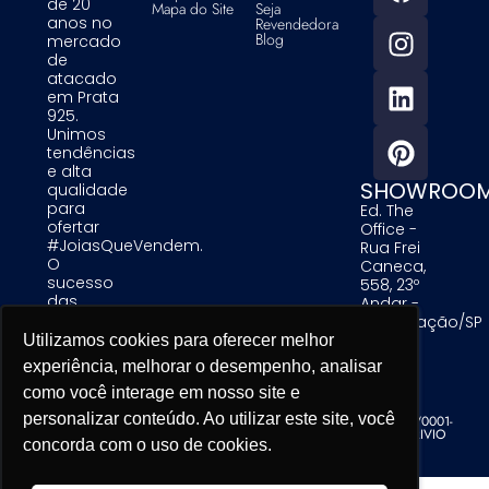
de 20
Mapa do Site
Seja
anos no
Revendedora
Blog
mercado
de
atacado
em Prata
925.
Unimos
tendências
e alta
SHOWROO
qualidade
para
Ed. The
ofertar
Office -
#JoiasQueVendem.
Rua Frei
O
Caneca,
sucesso
558, 23º
das
Andar -
nossas
Consolação/SP
clientes é
Utilizamos cookies para oferecer melhor
Utilizamos cookies para oferecer melhor
Utilizamos cookies para oferecer melhor
uma
experiência, melhorar o desempenho, analisar
experiência, melhorar o desempenho, analisar
experiência, melhorar o desempenho, analisar
prioridade
para nós.
como você interage em nosso site e
como você interage em nosso site e
como você interage em nosso site e
personalizar conteúdo. Ao utilizar este site, você
personalizar conteúdo. Ao utilizar este site, você
personalizar conteúdo. Ao utilizar este site, você
Alinare Comercio de Acessorios de Moda LTDA - CNPJ 19.679.195/0001-
76 - Copyright. Todos os direitos reservados. Desenvolvido por TRIVIO
concorda com o uso de cookies.
concorda com o uso de cookies.
concorda com o uso de cookies.