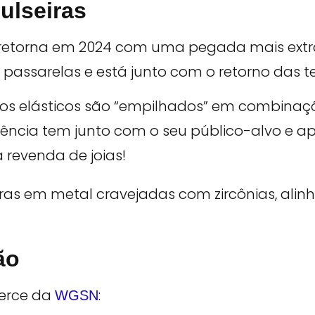
ulseiras
s retorna em 2024 com uma pegada mais extr
passarelas e está junto com o retorno das t
elos elásticos são “empilhados” em combinaçõ
dência tem junto com o seu público-alvo e a
 revenda de joias!
ão
erce da
:
WGSN