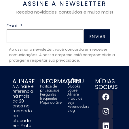
ASSINE A NEWSLETTER
Receba novidades, conteúdos e muito mais!
Email:
ENVIAR
Ao assinar a newsletter, você concorda em receber
comunicações. A nossa empresa está comprometida a
proteger e respeitar sua privacidade.
ALINARE
INFORMAÇÕES
MENU
MÍDIAS
SOCIAIS
Política de
E-Books
A Alinare é
privacidade
Sobre
referência
Perguntas
Alinare
há mais
frequentes
Produtos
de 20
Mapa do Site
Seja
anos no
Revendedora
Blog
mercado
de
atacado
em Prata