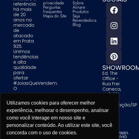
privacidade
Sobre
referência
Perguntas
Alinare
há mais
frequentes
Produtos
de 20
Mapa do Site
Seja
anos no
Revendedora
Blog
mercado
de
atacado
em Prata
925.
Unimos
tendências
e alta
SHOWROO
qualidade
para
Ed. The
ofertar
Office -
#JoiasQueVendem.
Rua Frei
O
Caneca,
sucesso
558, 23º
das
Andar -
Utilizamos cookies para oferecer melhor
Utilizamos cookies para oferecer melhor
Utilizamos cookies para oferecer melhor
nossas
Consolação/SP
clientes é
experiência, melhorar o desempenho, analisar
experiência, melhorar o desempenho, analisar
experiência, melhorar o desempenho, analisar
uma
como você interage em nosso site e
como você interage em nosso site e
como você interage em nosso site e
prioridade
para nós.
personalizar conteúdo. Ao utilizar este site, você
personalizar conteúdo. Ao utilizar este site, você
personalizar conteúdo. Ao utilizar este site, você
concorda com o uso de cookies.
concorda com o uso de cookies.
concorda com o uso de cookies.
Alinare Comercio de Acessorios de Moda LTDA - CNPJ 19.679.195/0001-
76 - Copyright. Todos os direitos reservados. Desenvolvido por TRIVIO