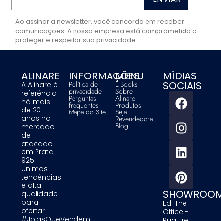
Ao assinar a newsletter, você concorda em receber
comunicações. A nossa empresa está comprometida a
proteger e respeitar sua privacidade.
ALINARE
INFORMAÇÕES
MENU
MÍDIAS
SOCIAIS
Política de
E-Books
A Alinare é
privacidade
Sobre
referência
Perguntas
Alinare
há mais
frequentes
Produtos
de 20
Mapa do Site
Seja
anos no
Revendedora
Blog
mercado
de
atacado
em Prata
925.
Unimos
tendências
e alta
SHOWROO
qualidade
para
Ed. The
ofertar
Office -
#JoiasQueVendem.
Rua Frei