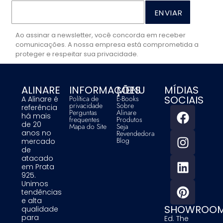
ENVIAR
Ao assinar a newsletter, você concorda em receber
comunicações. A nossa empresa está comprometida a
proteger e respeitar sua privacidade.
ALINARE
INFORMAÇÕES
MENU
MÍDIAS
SOCIAIS
Política de
E-Books
A Alinare é
privacidade
Sobre
referência
Perguntas
Alinare
há mais
frequentes
Produtos
de 20
Mapa do Site
Seja
anos no
Revendedora
Blog
mercado
de
atacado
em Prata
925.
Unimos
tendências
e alta
SHOWROO
qualidade
para
Ed. The