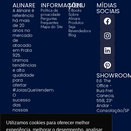
ALINARE
INFORMAÇÕES
MENU
MÍDIAS
SOCIAIS
Política de
E-Books
A Alinare é
privacidade
Sobre
referência
Perguntas
Alinare
há mais
frequentes
Produtos
de 20
Mapa do Site
Seja
anos no
Revendedora
Blog
mercado
de
atacado
em Prata
925.
Unimos
tendências
e alta
SHOWROO
qualidade
para
Ed. The
ofertar
Office -
#JoiasQueVendem.
Rua Frei
O
Caneca,
sucesso
558, 23º
das
Andar -
nossas
Consolação/SP
clientes é
uma
Utilizamos cookies para oferecer melhor
Utilizamos cookies para oferecer melhor
Utilizamos cookies para oferecer melhor
prioridade
para nós.
experiência, melhorar o desempenho, analisar
experiência, melhorar o desempenho, analisar
experiência, melhorar o desempenho, analisar