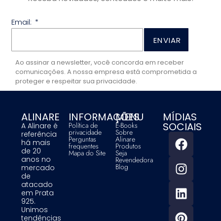
Email:
ENVIAR
Ao assinar a newsletter, você concorda em receber
comunicações. A nossa empresa está comprometida a
proteger e respeitar sua privacidade.
ALINARE
INFORMAÇÕES
MENU
MÍDIAS
SOCIAIS
Política de
E-Books
A Alinare é
privacidade
Sobre
referência
Perguntas
Alinare
há mais
frequentes
Produtos
de 20
Mapa do Site
Seja
anos no
Revendedora
Blog
mercado
de
atacado
em Prata
925.
Unimos
tendências