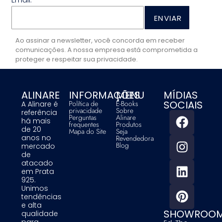
ENVIAR
Ao assinar a newsletter, você concorda em receber
comunicações. A nossa empresa está comprometida a
proteger e respeitar sua privacidade.
ALINARE
INFORMAÇÕES
MENU
MÍDIAS
SOCIAIS
Política de
E-Books
A Alinare é
privacidade
Sobre
referência
Perguntas
Alinare
há mais
frequentes
Produtos
de 20
Mapa do Site
Seja
anos no
Revendedora
Blog
mercado
de
atacado
em Prata
925.
Unimos
tendências
e alta
SHOWROO
qualidade
para