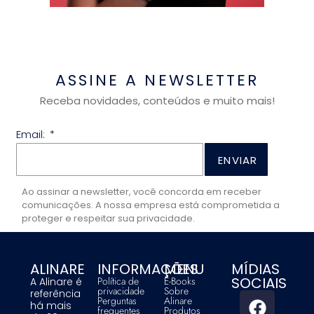
ASSINE A NEWSLETTER
Receba novidades, conteúdos e muito mais!
Email:
ENVIAR
Ao assinar a newsletter, você concorda em receber
comunicações. A nossa empresa está comprometida a
proteger e respeitar sua privacidade.
ALINARE
INFORMAÇÕES
MENU
MÍDIAS
SOCIAIS
Política de
E-Books
A Alinare é
privacidade
Sobre
referência
Perguntas
Alinare
há mais
frequentes
Produtos