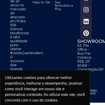
de 20
Mapa do Site
Seja
anos no
Revendedora
Blog
mercado
de
atacado
em Prata
925.
Unimos
tendências
e alta
SHOWROO
qualidade
para
Ed. The
ofertar
Office -
#JoiasQueVendem.
Rua Frei
O
Caneca,
sucesso
558, 23º
das
Andar -
nossas
Consolação/SP
clientes é
uma
Utilizamos cookies para oferecer melhor
Utilizamos cookies para oferecer melhor
Utilizamos cookies para oferecer melhor
prioridade
experiência, melhorar o desempenho, analisar
experiência, melhorar o desempenho, analisar
experiência, melhorar o desempenho, analisar
para nós.
como você interage em nosso site e
como você interage em nosso site e
como você interage em nosso site e
Alinare Comercio de Acessorios de Moda LTDA - CNPJ 19.679.195/0001-
76 - Copyright. Todos os direitos reservados. Desenvolvido por TRIVIO
personalizar conteúdo. Ao utilizar este site, você
personalizar conteúdo. Ao utilizar este site, você
personalizar conteúdo. Ao utilizar este site, você
concorda com o uso de cookies.
concorda com o uso de cookies.
concorda com o uso de cookies.