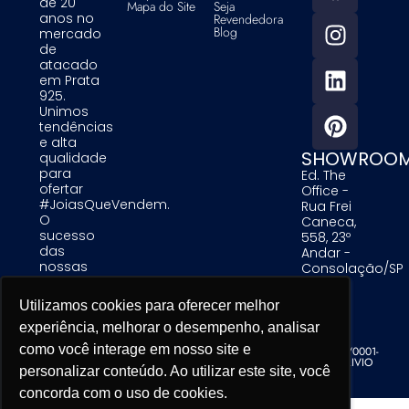
de 20
Mapa do Site
Seja
anos no
Revendedora
Blog
mercado
de
atacado
em Prata
925.
Unimos
tendências
e alta
SHOWROO
qualidade
para
Ed. The
ofertar
Office -
#JoiasQueVendem.
Rua Frei
O
Caneca,
sucesso
558, 23º
das
Andar -
nossas
Consolação/SP
clientes é
uma
Utilizamos cookies para oferecer melhor
Utilizamos cookies para oferecer melhor
Utilizamos cookies para oferecer melhor
prioridade
para nós.
experiência, melhorar o desempenho, analisar
experiência, melhorar o desempenho, analisar
experiência, melhorar o desempenho, analisar
como você interage em nosso site e
como você interage em nosso site e
como você interage em nosso site e
Alinare Comercio de Acessorios de Moda LTDA - CNPJ 19.679.195/0001-
76 - Copyright. Todos os direitos reservados. Desenvolvido por TRIVIO
personalizar conteúdo. Ao utilizar este site, você
personalizar conteúdo. Ao utilizar este site, você
personalizar conteúdo. Ao utilizar este site, você
concorda com o uso de cookies.
concorda com o uso de cookies.
concorda com o uso de cookies.