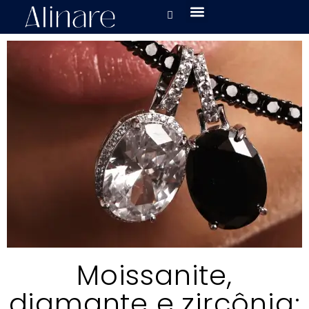
Moissanite,
diamante e zircônia: