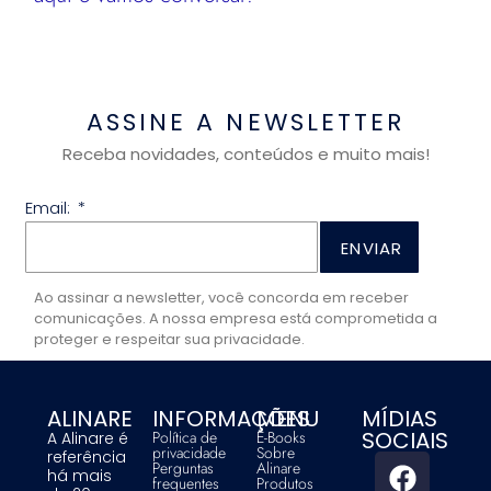
ASSINE A NEWSLETTER
Receba novidades, conteúdos e muito mais!
Email:
ENVIAR
Ao assinar a newsletter, você concorda em receber
comunicações. A nossa empresa está comprometida a
proteger e respeitar sua privacidade.
ALINARE
INFORMAÇÕES
MENU
MÍDIAS
SOCIAIS
Política de
E-Books
A Alinare é
privacidade
Sobre
referência
Perguntas
Alinare
há mais
frequentes
Produtos