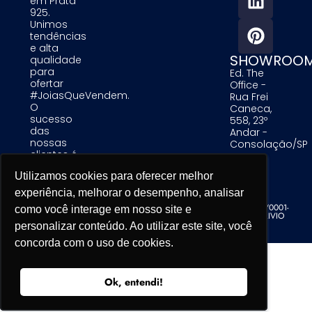
em Prata
925.
Unimos
tendências
e alta
SHOWROO
qualidade
para
Ed. The
ofertar
Office -
#JoiasQueVendem.
Rua Frei
O
Caneca,
sucesso
558, 23º
das
Andar -
nossas
Consolação/SP
clientes é
uma
Utilizamos cookies para oferecer melhor
Utilizamos cookies para oferecer melhor
Utilizamos cookies para oferecer melhor
prioridade
para nós.
experiência, melhorar o desempenho, analisar
experiência, melhorar o desempenho, analisar
experiência, melhorar o desempenho, analisar
Alinare Comercio de Acessorios de Moda LTDA - CNPJ 19.679.195/0001-
como você interage em nosso site e
como você interage em nosso site e
como você interage em nosso site e
76 - Copyright. Todos os direitos reservados. Desenvolvido por TRIVIO
personalizar conteúdo. Ao utilizar este site, você
personalizar conteúdo. Ao utilizar este site, você
personalizar conteúdo. Ao utilizar este site, você
concorda com o uso de cookies.
concorda com o uso de cookies.
concorda com o uso de cookies.
Ok, entendi!
Ok, entendi!
Ok, entendi!