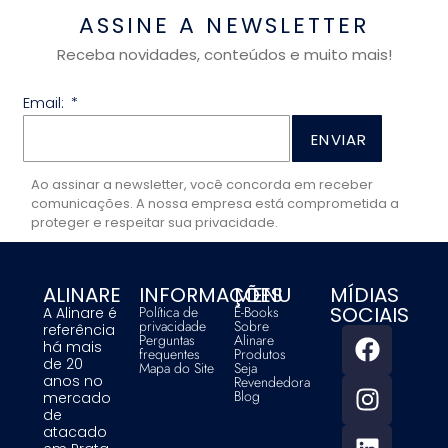
ASSINE A NEWSLETTER
Receba novidades, conteúdos e muito mais!
Email:
ENVIAR
Ao assinar a newsletter, você concorda em receber
comunicações. A nossa empresa está comprometida a
proteger e respeitar sua privacidade.
ALINARE
INFORMAÇÕES
MENU
MÍDIAS
SOCIAIS
Política de
E-Books
A Alinare é
privacidade
Sobre
referência
Perguntas
Alinare
há mais
frequentes
Produtos
de 20
Mapa do Site
Seja
anos no
Revendedora
Blog
mercado
de
atacado