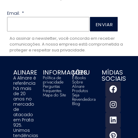
Email:
ENVIAR
Ao assinar a newsletter, você concorda em receber
comunicações. A nossa empresa está comprometida a
proteger e respeitar sua privacidade.
ALINARE
INFORMAÇÕES
MENU
MÍDIAS
SOCIAIS
Política de
E-Books
A Alinare é
privacidade
Sobre
referência
Perguntas
Alinare
há mais
frequentes
Produtos
de 20
Mapa do Site
Seja
anos no
Revendedora
Blog
mercado
de
atacado
em Prata
925.
Unimos
tendências