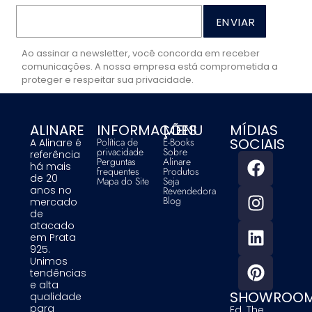
ENVIAR
Ao assinar a newsletter, você concorda em receber
comunicações. A nossa empresa está comprometida a
proteger e respeitar sua privacidade.
ALINARE
INFORMAÇÕES
MENU
MÍDIAS
SOCIAIS
Política de
E-Books
A Alinare é
privacidade
Sobre
referência
Perguntas
Alinare
há mais
frequentes
Produtos
de 20
Mapa do Site
Seja
anos no
Revendedora
Blog
mercado
de
atacado
em Prata
925.
Unimos
tendências
e alta
SHOWROO
qualidade
para
Ed. The