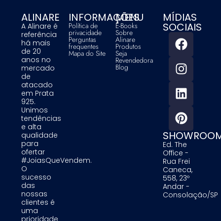
ALINARE
INFORMAÇÕES
MENU
MÍDIAS
SOCIAIS
Política de
E-Books
A Alinare é
privacidade
Sobre
referência
Perguntas
Alinare
há mais
frequentes
Produtos
de 20
Mapa do Site
Seja
anos no
Revendedora
Blog
mercado
de
atacado
em Prata
925.
Unimos
tendências
e alta
SHOWROO
qualidade
para
Ed. The
ofertar
Office -
#JoiasQueVendem.
Rua Frei
O
Caneca,
sucesso
558, 23º
das
Andar -
nossas
Consolação/SP
clientes é
uma
prioridade