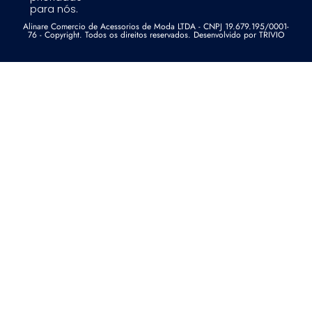
para nós.
Alinare Comercio de Acessorios de Moda LTDA - CNPJ 19.679.195/0001-
76 - Copyright. Todos os direitos reservados. Desenvolvido por TRIVIO