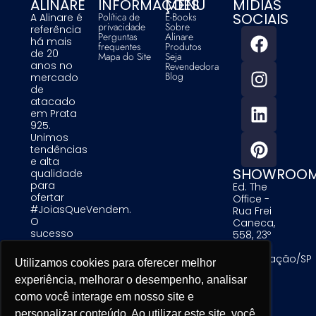
ALINARE
INFORMAÇÕES
MENU
MÍDIAS
SOCIAIS
Política de
E-Books
A Alinare é
privacidade
Sobre
referência
Perguntas
Alinare
há mais
frequentes
Produtos
de 20
Mapa do Site
Seja
anos no
Revendedora
Blog
mercado
de
atacado
em Prata
925.
Unimos
tendências
e alta
SHOWROO
qualidade
para
Ed. The
ofertar
Office -
#JoiasQueVendem.
Rua Frei
O
Caneca,
sucesso
558, 23º
das
Andar -
nossas
Consolação/SP
Utilizamos cookies para oferecer melhor
Utilizamos cookies para oferecer melhor
Utilizamos cookies para oferecer melhor
clientes é
experiência, melhorar o desempenho, analisar
experiência, melhorar o desempenho, analisar
experiência, melhorar o desempenho, analisar
uma
prioridade
como você interage em nosso site e
como você interage em nosso site e
como você interage em nosso site e
para nós.
personalizar conteúdo. Ao utilizar este site, você
personalizar conteúdo. Ao utilizar este site, você
personalizar conteúdo. Ao utilizar este site, você