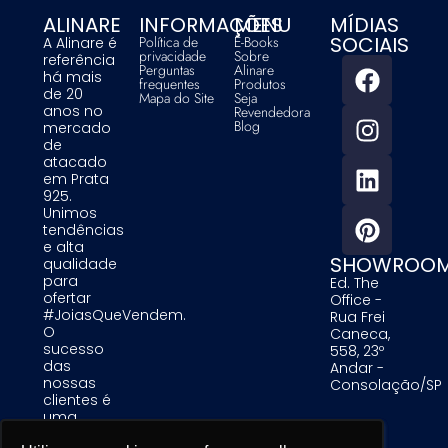
ALINARE
INFORMAÇÕES
MENU
MÍDIAS
SOCIAIS
Política de
E-Books
A Alinare é
privacidade
Sobre
referência
Perguntas
Alinare
há mais
frequentes
Produtos
de 20
Mapa do Site
Seja
anos no
Revendedora
Blog
mercado
de
atacado
em Prata
925.
Unimos
tendências
e alta
SHOWROO
qualidade
para
Ed. The
ofertar
Office -
#JoiasQueVendem.
Rua Frei
O
Caneca,
sucesso
558, 23º
das
Andar -
nossas
Consolação/SP
clientes é
uma
prioridade