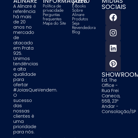
ALINARE
INFORMAÇÕES
MENU
MÍDIAS
SOCIAIS
Política de
E-Books
A Alinare é
privacidade
Sobre
referência
Perguntas
Alinare
há mais
frequentes
Produtos
de 20
Mapa do Site
Seja
anos no
Revendedora
Blog
mercado
de
atacado
em Prata
925.
Unimos
tendências
e alta
SHOWROO
qualidade
para
Ed. The
ofertar
Office -
#JoiasQueVendem.
Rua Frei
O
Caneca,
sucesso
558, 23º
das
Andar -
nossas
Consolação/SP
clientes é
uma
prioridade
para nós.