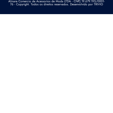
Alinare Comercio de Acessorios de Moda LTDA - CNPJ 19.679.195/0001-
76 - Copyright. Todos os direitos reservados. Desenvolvido por TRIVIO