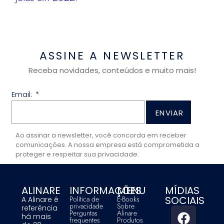
ASSINE A NEWSLETTER
Receba novidades, conteúdos e muito mais!
Email:
ENVIAR
Ao assinar a newsletter, você concorda em receber
comunicações. A nossa empresa está comprometida a
proteger e respeitar sua privacidade.
ALINARE
INFORMAÇÕES
MENU
MÍDIAS
SOCIAIS
Política de
E-Books
A Alinare é
privacidade
Sobre
referência
Perguntas
Alinare
há mais
frequentes
Produtos