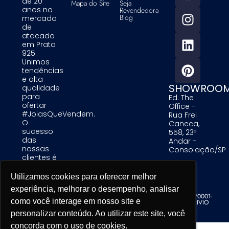
de 20
Mapa do Site
Seja
anos no
Revendedora
Blog
mercado
de
atacado
em Prata
925.
Unimos
tendências
e alta
SHOWROO
qualidade
para
Ed. The
ofertar
Office -
#JoiasQueVendem.
Rua Frei
O
Caneca,
sucesso
558, 23º
das
Andar -
nossas
Consolação/SP
clientes é
uma
prioridade
Utilizamos cookies para oferecer melhor
Utilizamos cookies para oferecer melhor
Utilizamos cookies para oferecer melhor
para nós.
experiência, melhorar o desempenho, analisar
experiência, melhorar o desempenho, analisar
experiência, melhorar o desempenho, analisar
Alinare Comercio de Acessorios de Moda LTDA - CNPJ 19.679.195/0001-
como você interage em nosso site e
como você interage em nosso site e
como você interage em nosso site e
76 - Copyright. Todos os direitos reservados. Desenvolvido por TRIVIO
personalizar conteúdo. Ao utilizar este site, você
personalizar conteúdo. Ao utilizar este site, você
personalizar conteúdo. Ao utilizar este site, você
concorda com o uso de cookies.
concorda com o uso de cookies.
concorda com o uso de cookies.